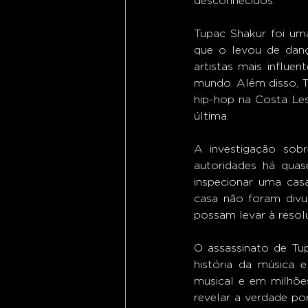
desconhecidos.
Tupac Shakur foi um
que o levou de danç
artistas mais influ
mundo. Além disso, Tu
hip-hop na Costa Le
última.
A investigação sob
autoridades há quas
inspecionar uma casa
casa não foram divu
possam levar à resol
O assassinato de Tu
história da música 
musical e em milhões
revelar a verdade por