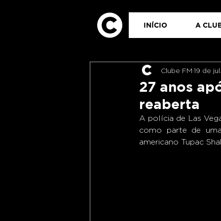
INÍCIO
A CLUB
Clube FM
19 de ju
27 anos ap
reaberta
A polícia de Las Vega
como parte de uma 
americano Tupac Shak