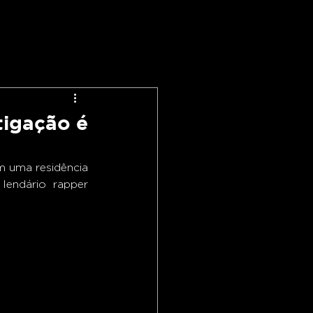
tigação é
m uma residência 
endário rapper 