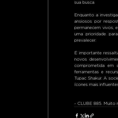
sua busca.
Enquanto a investig
ansiosos por respos
permanecem vivos, e 
uma prioridade par
prevalecer.
É importante ressalt
novos desenvolvimen
comprometida em con
ferramentas e recur
Tupac Shakur. A soci
ícones mais influente
- CLUBE 885. Muito m