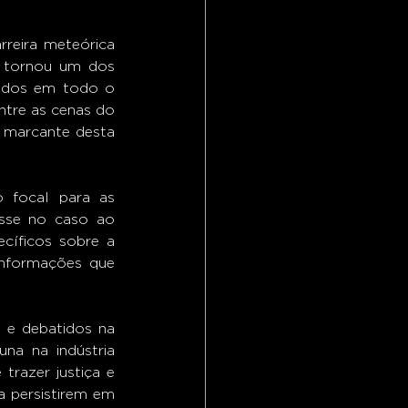
reira meteórica 
 tornou um dos 
didos em todo o 
ntre as cenas do 
 marcante desta 
 focal para as 
sse no caso ao 
cíficos sobre a 
informações que 
e debatidos na 
a na indústria 
razer justiça e 
a persistirem em 