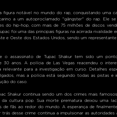
a figura notável no mundo do rap, conquistando uma car
arino a um autoproclamado "gângster" do rap. Ele se
entes do hip-hop, com mais de 75 milhões de discos ven
pac foi uma das principais figuras na acirrada rivalidade e
ste e Oeste dos Estados Unidos, sendo um representante
re o assassinato de Tupac Shakur tem sido um ponto
e 30 anos. A polícia de Las Vegas reacendeu o intere
 relevante para a investigação em curso. Detalhes espe
lgados, mas a polícia está seguindo todas as pistas e 
ução do caso.
pac Shakur continua sendo um dos crimes mais famosos 
e da cultura pop. Sua morte prematura deixou uma lacun
 de fãs ao redor do mundo. A esperança de finalmente t
 trás desse crime continua a impulsionar as autoridades 