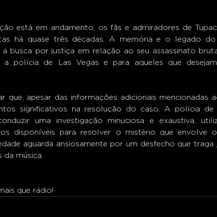
ação está em andamento, os fãs e admiradores de Tupac
tas há quase três décadas. A memória e o legado do r
a busca por justiça em relação ao seu assassinato brutal
a a polícia de Las Vegas e para aqueles que desejam
ar que, apesar das informações adicionais mencionadas a
tos significativos na resolução do caso. A polícia de 
duzir uma investigação minuciosa e exaustiva, utili
sos disponíveis para resolver o mistério que envolve o
edade aguarda ansiosamente por um desfecho que traga j
s da música. 
ais que rádio!