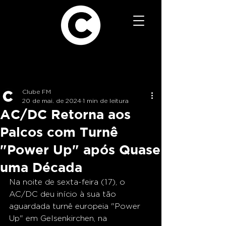
Clube FM
20 de mai. de 2024
1 min de leitura
AC/DC Retorna aos
Palcos com Turnê
"Power Up" após Quase
uma Década
Na noite de sexta-feira (17), o 
AC/DC deu início à sua tão 
aguardada turnê europeia "Power 
Up" em Gelsenkirchen, na 