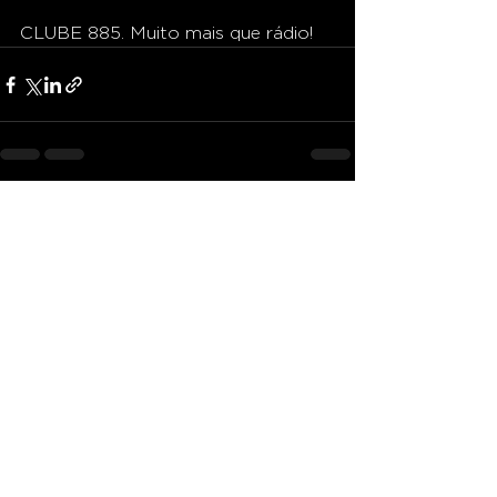
CLUBE 885. Muito mais que rádio!
Ver tudo
Posts recentes