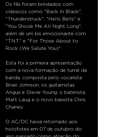
Os fãs foram brindados com 
clássicos como "Back In Black", 
"Thunderstruck", "Hells Bells" e 
"You Shook Me All Night Long", 
além de um bis emocionante com 
"T.N.T." e "For Those About to 
Rock (We Salute You)".
Esta foi a primeira apresentação 
com a nova formação de turnê da 
banda, composta pelo vocalista 
Brian Johnson, os guitarristas 
Angus e Stevie Young, o baterista 
Matt Laug e o novo baixista Chris 
Chaney.
O AC/DC havia retornado aos 
holofotes em 07 de outubro do 
ano passado como atração do 