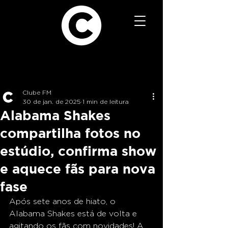
Clube FM
30 de jan. de 2025
1 min de leitura
Alabama Shakes
compartilha fotos no
estúdio, confirma show
e aquece fãs para nova
fase
Após sete anos de hiato, o 
Alabama Shakes está de volta e 
agitando os fãs com novidades! A 