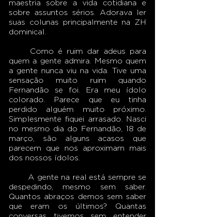
maestria sobre a vida cotidiana e 
sobre assuntos sérios. Adorava ler 
suas colunas principalmente na ZH 
dominical.
	Como é ruim dar adeus para 
quem a gente admira. Mesmo quem 
a gente nunca viu na vida. Tive uma 
sensação muito ruim quando 
Fernandão se foi. Era meu ídolo 
colorado. Parece que eu tinha 
perdido alguém muito próximo. 
Simplesmente fiquei arrasado. Nasci 
no mesmo dia do Fernandão, 18 de 
março, são alguns acasos que 
parecem que nos aproximam mais 
dos nossos ídolos.
	A gente na real está sempre se 
despedindo, mesmo sem saber. 
Quantos abraços demos sem saber 
que eram os últimos? Quantas 
conversas tivemos sem entender 