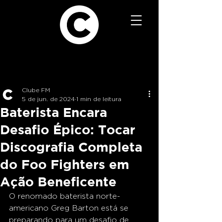
Clube FM
5 de jun. de 2024
1 min de leitura
Baterista Encara
Desafio Épico: Tocar
Discografia Completa
do Foo Fighters em
Ação Beneficente
O renomado baterista norte-
americano Greg Barton está se 
preparando para um desafio de 