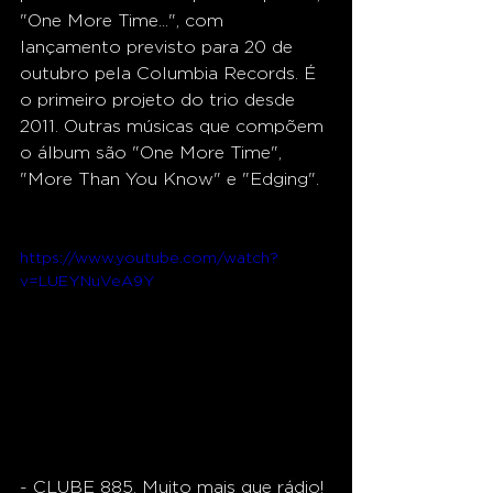
"One More Time...", com 
lançamento previsto para 20 de 
outubro pela Columbia Records. É 
o primeiro projeto do trio desde 
2011. Outras músicas que compõem 
o álbum são "One More Time", 
"More Than You Know" e "Edging".
https://www.youtube.com/watch?
v=LUEYNuVeA9Y
- CLUBE 885. Muito mais que rádio!