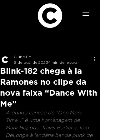
Clube FM
5 de out. de 2023
1 min de leitura
Blink-182 chega à la
Ramones no clipe da
nova faixa “Dance With
Me”
A quarta canção de "One More 
Time..." é uma homenagem de 
Mark Hoppus, Travis Barker e Tom 
DeLonge à lendária banda punk de 