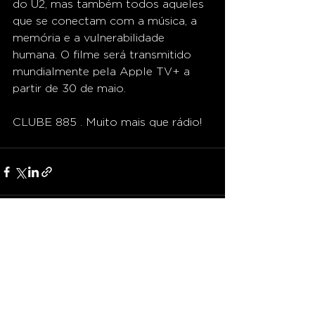
do U2, mas também todos aqueles 
que se conectam com a música, a 
memória e a vulnerabilidade 
humana. O filme será transmitido 
mundialmente pela Apple TV+ a 
partir de 30 de maio.
CLUBE 885 . Muito mais que rádio!
Ver tudo
Posts recentes