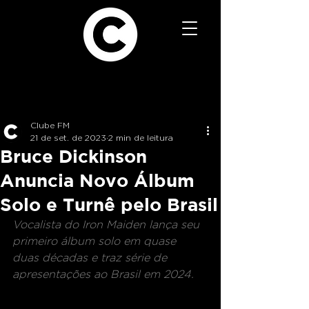
Clube FM
21 de set. de 2023
2 min de leitura
Bruce Dickinson
Anuncia Novo Álbum
Solo e Turnê pelo Brasil
Vocalista do Iron Maiden lança seu 
primeiro álbum solo em quase 
duas décadas e traz série de 
apresentações ao Brasil em 2024. 