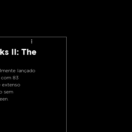
s II: The
almente lançado 
e com 83 
e extenso 
ão sem 
een.