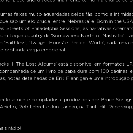
gumas faixas muito aguardadas pelos fãs, como a intimidad
 que são um elo crucial entre ‘Nebraska’ e ‘Born in the USA
s ‘Streets of Philadelphia Sessions’, as narrativas cinemat
s com toque country de ‘Somewhere North of Nashville’. 
 ‘Faithless’, ‘Twilight Hours’ e ‘Perfect World’, cada uma
s e profunda carga emocional.
racks II: The Lost Albums’ está disponível em formatos LP, 
acompanhada de um livro de capa dura com 100 páginas, 
ras, notas detalhadas de Erik Flannigan e uma introdução 
iculosamente compilados e produzidos por Bruce Springs
niello, Rob Lebret e Jon Landau, na Thrill Hill Recordin
is rádio!