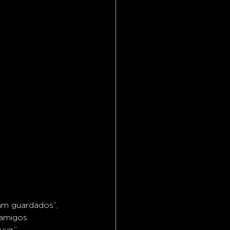
am guardados”, 
 amigos 
vir.”