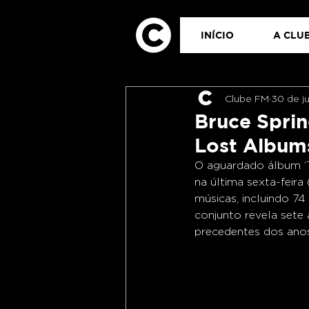
INÍCIO
A CLUB
Clube FM
30 de j
Bruce Sprin
Lost Album
O aguardado álbum ‘T
na última sexta-feir
músicas, incluindo 74
conjunto revela sete
precedentes dos anos 