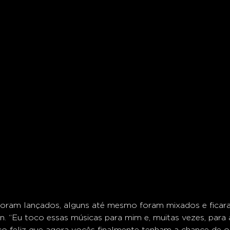
foram lançados, alguns até mesmo foram mixados e ficar
. “Eu toco essas músicas para mim e, muitas vezes, para
o feliz que agora vocês finalmente tenham a chance de ou