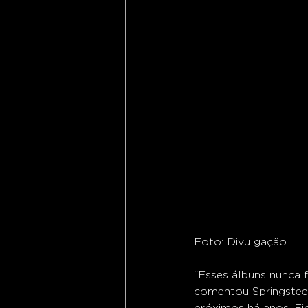
Foto: Divulgação
“Esses álbuns nunca 
comentou Springsteen
próximos há anos. Fic