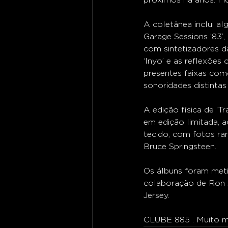
A coletânea inclui al
Garage Sessions ’83’,
com sintetizadores da
‘Inyo’ e as reflexõe
presentes faixas como
sonoridades distinta
A edição física de ‘T
em edição limitada, 
tecido, com fotos ra
Bruce Springsteen.
Os álbuns foram met
colaboração de Ron A
Jersey.
CLUBE 885 . Muito ma