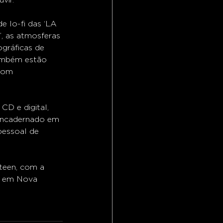
e lo-fi das ‘LA 
’, as atmosferas 
ográficas de 
Também estão 
 com 
CD e digital, 
encadernado em 
pessoal de 
teen, com a 
g, em Nova 