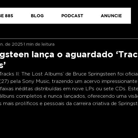
E 885
BLOG
PODCAST
ANUNCIE
un. de 2025
1 min de leitura
gsteen lança o aguardado ‘Track
s’
racks II: The Lost Albums’ de Bruce Springsteen foi ofici
a (27) pela Sony Music, trazendo um acervo impressionant
 faixas inéditas distribuídas em nove LPs ou sete CDs. Est
 álbuns completos e nunca lançados, oferecendo uma vis
mais prolíficos e pessoais da carreira criativa de Springst