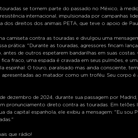
 touradas se tornem parte do passado no México, à medid
esistência internacional, impulsionada por campanhas lide
a dos direitos dos animais PETA, que teve o apoio de Pau
uma camiseta contra as touradas e divulgou uma mensage
sa prática: "Durante as touradas, agressores fincam lança
 antes de outros espetarem bandarilhas em suas costas.
 fica fraco, uma espada é cravada em seus pulmões, e uma
a espinhal. O touro, paralisado mas ainda consciente, tem
o apresentadas ao matador como um troféu. Seu corpo é 
o de dezembro de 2024, durante sua passagem por Madrid,
m pronunciamento direto contra as touradas. Em telões l
 rua da capital espanhola, ele exibiu a mensagem: "Eu sou
adas."
is que rádio!