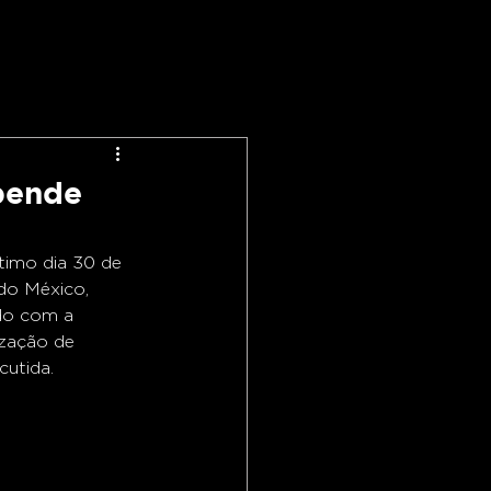
pende
timo dia 30 de 
do México, 
do com a 
ização de 
cutida.