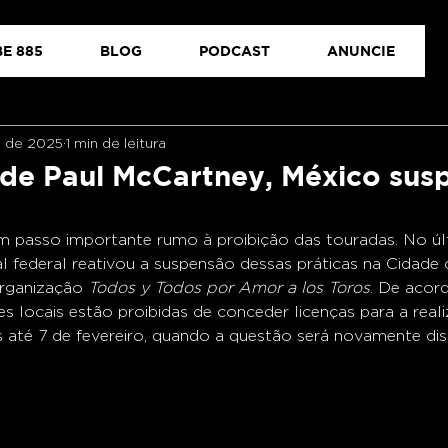
E 885
BLOG
PODCAST
ANUNCIE
n. de 2025
1 min de leitura
de Paul McCartney, México sus
 passo importante rumo à proibição das touradas. No úl
l federal reativou a suspensão dessas práticas na Cidade 
rganização 
Todos y Todos por Amor a los Toros
. De acor
es locais estão proibidas de conceder licenças para a real
 até 7 de fevereiro, quando a questão será novamente dis