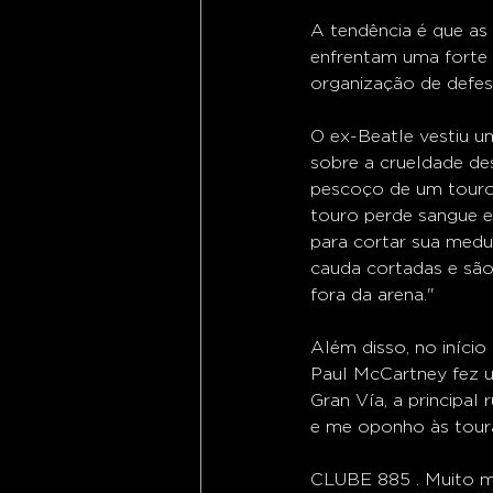
A tendência é que as
enfrentam uma forte r
organização de defes
O ex-Beatle vestiu 
sobre a crueldade des
pescoço de um touro,
touro perde sangue e
para cortar sua medul
cauda cortadas e sã
fora da arena."
Além disso, no iníci
Paul McCartney fez u
Gran Vía, a principal
e me oponho às tour
CLUBE 885 . Muito ma