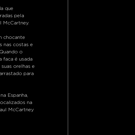
a que 
radas pela 
l McCartney. 
m chocante 
s nas costas e 
 Quando o 
 faca é usada 
 suas orelhas e 
arrastado para 
 na Espanha, 
ocalizados na 
 Paul McCartney 