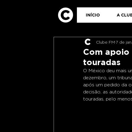
INÍCIO
A CLUB
Clube FM
7 de ja
Com apoio 
touradas
O México deu mais um
dezembro, um tribuna
após um pedido da o
decisão, as autoridad
touradas, pelo menos