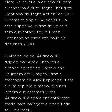
Mark Ralph, que já colaborou com 
a banda no álbum “Right Thoughts, 
Right Words, Right Action” de 2013. 
O primeiro single, “Audacious”, já 
está disponível e traz de volta o 
som que catapultou o Franz 
Ferdinand ao estrelato no início 
dos anos 2000.
O videoclipe de “Audacious”, 
dirigido por Andy Knowles e 
filmado no icônico Barrowland 
Ballroom em Glasgow, traz a 
mensagem de Alex Kapranos: “Este 
álbum explora o medo, que nos 
lembra que estamos vivos. 
‘Audacious’ é sobre enfrentar esse 
medo com coragem e dizer: ‘F*da-
se! Hoje não!’”.