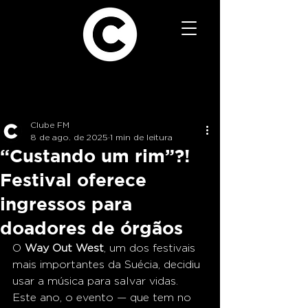
Clube FM
8 de ago. de 2025
1 min de leitura
“Custando um rim”?!
Festival oferece
ingressos para
doadores de órgãos
O 
Way Out West
, um dos festivais 
mais importantes da Suécia, decidiu 
usar a música para salvar vidas. 
Este ano, o evento — que tem no 