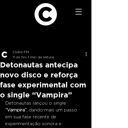
Clube FM
11 de fev.
1 min de leitura
Detonautas antecipa
novo disco e reforça
fase experimental com
o single “Vampira”
Detonautas lançou o single 
“Vampira”
, dando mais um passo 
em sua fase recente de 
experimentação sonora e 