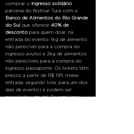
comprar o 
ingresso solidário
, 
parceria do festival Turá com o
Banco de Alimentos do Rio Grande 
do Sul
 que oferece 
40% de 
desconto
 para quem doar, na 
entrada do evento, 1kg de alimento 
não perecível para a compra do 
ingresso avulso e 2kg de alimentos 
não perecíveis para a compra do 
ingresso passaporte. Os tickets têm 
preços a partir de R$ 195 (meia-
entrada, segundo lote, para um dos 
dias de evento) e podem ser 
parcelados em até 3x sem juros.
Clientes do Banco do Brasil
 ainda 
podem aproveitar outros 
benefícios: portadores dos 
cartões 
Ourocard
 têm 
20% de desconto 
no 