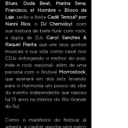
Blues
, 
Duda Beat, Marina Sena
, 
Francisco, el Hombre
 e 
Bloco da 
Laje
, serão a festa 
Cadê Tereza? por 
Nanni Rios
, o 
DJ Chernobyl
, com 
sua mistura de baile-funk com rock; 
a dupla de DJs 
Carol Sanches & 
Raquel Pianta
, que une seus gostos 
musicais e sua vida como casal nos 
CDJs entregando o melhor do pop, 
indie e rock nacional; além de uma 
parceria com o festival 
Morrostock
, 
que assinará um dos sets levando 
para o Harmonia um pouco da vibe 
do evento independente que nasceu 
há 15 anos no interior do Rio Grande 
do Sul.
Como o manifesto do festival já 
adianta, a capital gaúcha será palco 