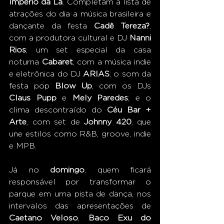
Império da Lã
. Completam a lista de 
atrações do dia a música brasileira e 
dançante da festa 
Cadê Tereza?
, 
com a produtora cultural e DJ 
Nanni 
Rios
; um set especial da casa 
noturna
 Cabaret
, com a música indie 
e eletrônica do DJ 
ARIAS
; o som da 
festa pop 
Blow Up
, com os DJs 
Claus Pupp
 e 
Mely Paredes
; e o 
clima descontraído do 
Céu Bar + 
Arte
, com set de 
Johnny 420
, que 
une estilos como R&B, groove, indie 
e MPB.
Já no 
domingo
, quem ficará 
responsável por transformar o 
parque em uma pista de dança, nos 
intervalos das apresentações de 
Caetano Veloso
, 
Baco Exu do 