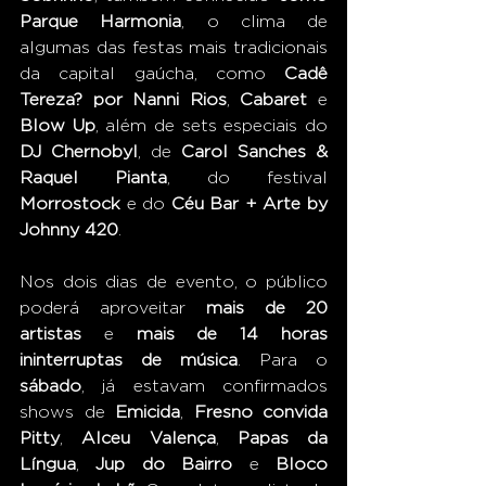
Parque Harmonia
, o clima de 
algumas das festas mais tradicionais 
da capital gaúcha, como 
Cadê 
Tereza? por Nanni Rios
, 
Cabaret 
e 
Blow Up
, além de sets especiais do
DJ Chernobyl
, de 
Carol Sanches & 
Raquel Pianta
, do festival 
Morrostock
 e do 
Céu Bar + Arte by 
Johnny 420
. 
Nos dois dias de evento, o público 
poderá aproveitar 
mais de 20 
artistas
 e
 mais de 14 horas 
ininterruptas de música
. Para o 
sábado
, já estavam confirmados 
shows de 
Emicida
, 
Fresno convida 
Pitty
, 
Alceu Valença
, 
Papas da 
Língua
, 
Jup do Bairro
 e 
Bloco 