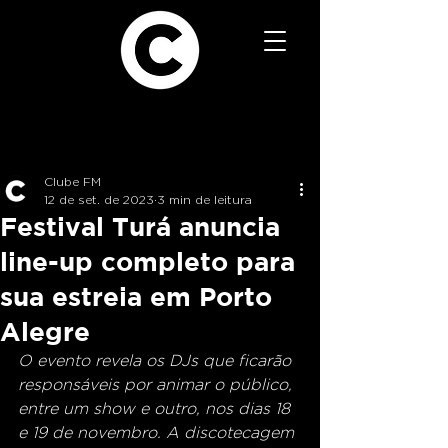
Clube FM
12 de set. de 2023
3 min de leitura
Festival Turá anuncia
line-up completo para
sua estreia em Porto
Alegre
O evento revela os DJs que ficarão 
responsáveis por animar o público, 
entre um show e outro, nos dias 18 
e 19 de novembro. A discotecagem 