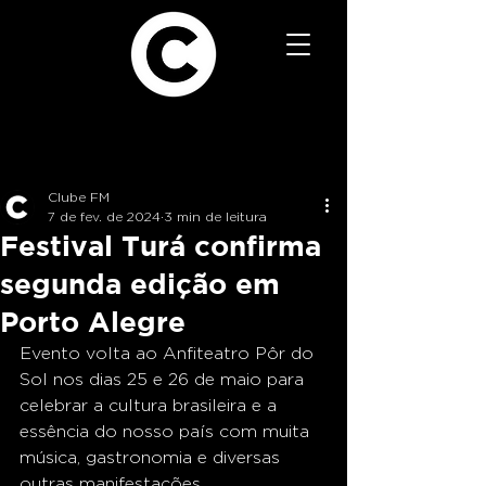
Clube FM
7 de fev. de 2024
3 min de leitura
Festival Turá confirma
segunda edição em
Porto Alegre
Evento volta ao Anfiteatro Pôr do 
Sol nos dias 25 e 26 de maio para 
celebrar a cultura brasileira e a 
essência do nosso país com muita 
música, gastronomia e diversas 
outras manifestações 