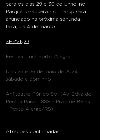
para os dias 29 e 30 de junho, no 
Parque Ibirapuera - o line-up será 
anunciado na próxima segunda-
feira, dia 4 de março. 
SERVIÇO
Festival Turá Porto Alegre
Dias 25 e 26 de maio de 2024, 
sábado e domingo
Anfiteatro Pôr do Sol (Av. Edvaldo 
Pereira Paiva, 1888 - Praia de Belas 
- Porto Alegre/RS)
Atrações confirmadas