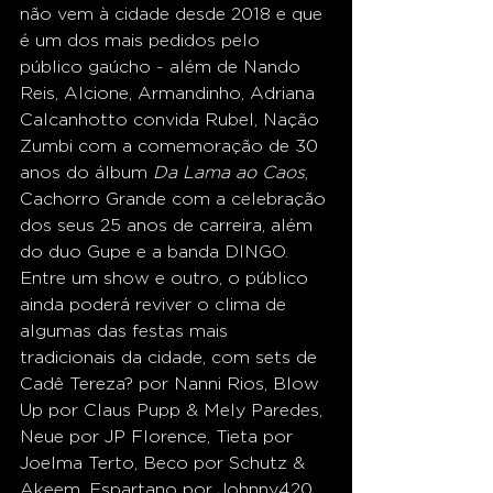
não vem à cidade desde 2018 e que 
é um dos mais pedidos pelo 
público gaúcho - além de Nando 
Reis, Alcione, Armandinho, Adriana 
Calcanhotto convida Rubel, Nação 
Zumbi com a comemoração de 30 
anos do álbum 
Da Lama ao Caos
, 
Cachorro Grande com a celebração 
dos seus 25 anos de carreira, além 
do duo Gupe e a banda DINGO. 
Entre um show e outro, o público 
ainda poderá reviver o clima de 
algumas das festas mais 
tradicionais da cidade, com sets de 
Cadê Tereza? por Nanni Rios, Blow 
Up por Claus Pupp & Mely Paredes, 
Neue por JP Florence, Tieta por 
Joelma Terto, Beco por Schutz & 
Akeem, Espartano por Johnny420, 