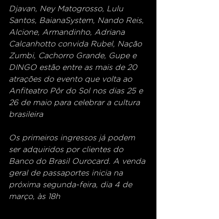
Djavan, Ney Matogrosso, Lulu 
Santos, BaianaSystem, Nando Reis, 
Alcione, Armandinho, Adriana 
Calcanhotto convida Rubel, Nação 
Zumbi, Cachorro Grande, Gupe e 
DINGO estão entre as mais de 20 
atrações do evento que volta ao 
Anfiteatro Pôr do Sol nos dias 25 e 
26 de maio para celebrar a cultura 
brasileira 
Os primeiros ingressos já podem 
ser adquiridos por clientes do 
Banco do Brasil Ourocard. A venda 
geral de passaportes inicia na 
próxima segunda-feira, dia 4 de 
março, às 18h 