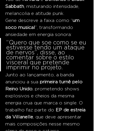
Sabbath
, misturando intensidade, 
melancolia e atitude punk.
Gene descreve a faixa como “
um 
soco musical
”, transformando 
ansiedade em energia sonora:
“Quero que soe como se eu 
estivesse tendo um ataque 
de nervos”, disse, ao 
comentar sobre o estilo 
visceral que pretende 
imprimir no projeto.
Junto ao lançamento, a banda 
anunciou a sua 
primeira turnê pelo 
Reino Unido
, prometendo shows 
explosivos e cheios da mesma 
energia crua que marca o single. O 
trabalho faz parte do 
EP de estreia 
da Villanelle
, que deve apresentar 
mais composições nesse mesmo 
clima de peso e catarse.