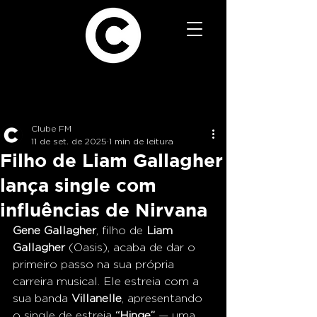
Clube FM
11 de set. de 2025
1 min de leitura
Filho de Liam Gallagher
lança single com
influências de Nirvana
Gene Gallagher
, filho de 
Liam 
Gallagher
 (Oasis), acaba de dar o 
primeiro passo na sua própria 
carreira musical. Ele estreia com a 
sua banda 
Villanelle
, apresentando 
o single de estreia 
“Hinge”
 — uma 