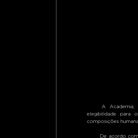
	A Academia, responsável pela cerimônia, revelou recentemente os requisitos de 
elegibilidade para
composições humanas
	De acordo com as informações divulgadas, as músicas até poderão utilizar ferramentas 