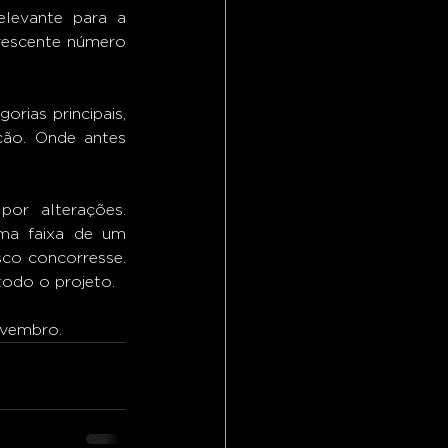
levante para a 
rescente número 
o. Onde antes 
ma faixa de um 
co concorresse. 
todo o projeto.
ovembro. 