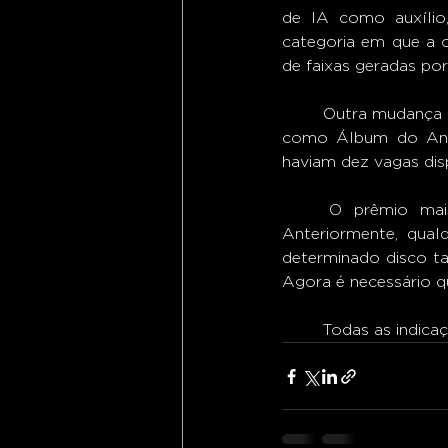
de IA como auxílio,
categoria em que a o
de faixas geradas por
	Outra mudança feita na premiação foi a quantidade de indicados nas categorias principais, 
como Álbum do Ano,
haviam dez vagas dis
	O prêmio mais cobiçado, o de Álbum do Ano, também passou por alterações. 
Anteriormente, qual
determinado disco t
Agora é necessário q
	Todas as indic