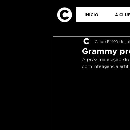
INÍCIO
A CLUB
Clube FM
10 de ju
Grammy pro
A próxima edição do 
com inteligência artifi