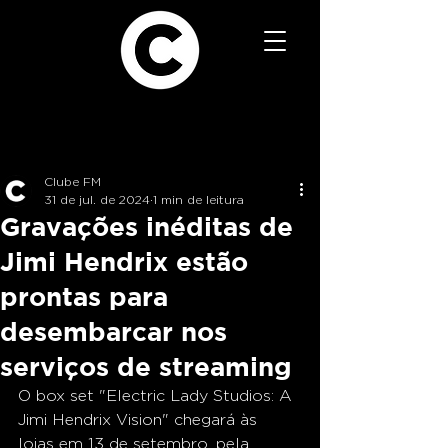
Clube FM
31 de jul. de 2024
1 min de leitura
Gravações inéditas de
Jimi Hendrix estão
prontas para
desembarcar nos
serviços de streaming
O box set "Electric Lady Studios: A 
Jimi Hendrix Vision" chegará às 
lojas em 13 de setembro, pela 