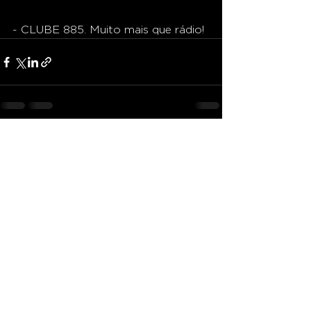
- CLUBE 885. Muito mais que rádio!
Ver tudo
Posts recentes