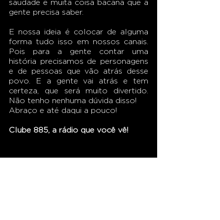
saudade e muita coisa bacana que a 
gente precisa saber. 
E nossa ideia é colocar de alguma 
forma tudo isso em nossos canais. 
Pois para a gente contar uma 
história precisamos de personagens 
e de pessoas que vão atrás desse 
povo. E a gente vai atrás e tem 
certeza, que será muito divertido. 
Não tenho nenhuma dúvida disso!
Abraço e até daqui a pouco! 
Clube 885, a rádio que você vê!