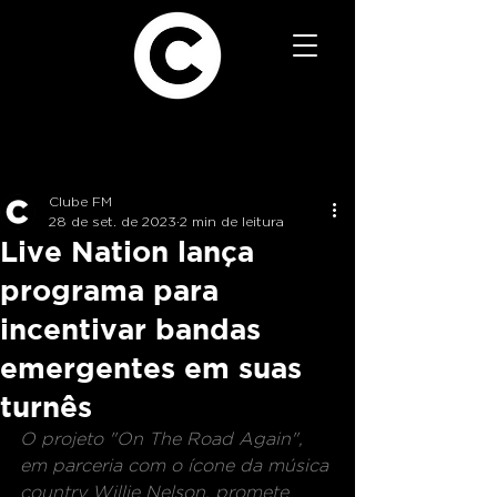
Clube FM
28 de set. de 2023
2 min de leitura
Live Nation lança
programa para
incentivar bandas
emergentes em suas
turnês
O projeto "On The Road Again", 
em parceria com o ícone da música 
country Willie Nelson, promete 