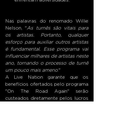
Nas palavras do renomado Willie 
Nelson, "
As turnês são vitais para 
os artistas. Portanto, qualquer 
esforço para auxiliar outros artistas 
é fundamental. Esse programa vai 
influenciar milhares de artistas neste 
ano, tornando o processo de turnê 
um pouco mais ameno
."
A Live Nation garante que os 
benefícios ofertados pelo programa 
"On The Road Again" serão 
custeados diretamente pelos lucros 
das casas de shows, sem qualquer 
aumento de preço para os fãs. Até 
o momento, não há informações 
sobre a extensão desse projeto ao 