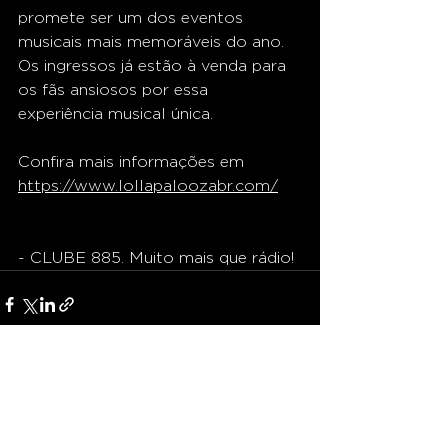
promete ser um dos eventos 
musicais mais memoráveis do ano. 
Os ingressos já estão à venda para 
os fãs ansiosos por essa 
experiência musical única. 
Confira mais informações em 
https://www.lollapaloozabr.com/
- CLUBE 885. Muito mais que rádio!
Ver tudo
Posts recentes