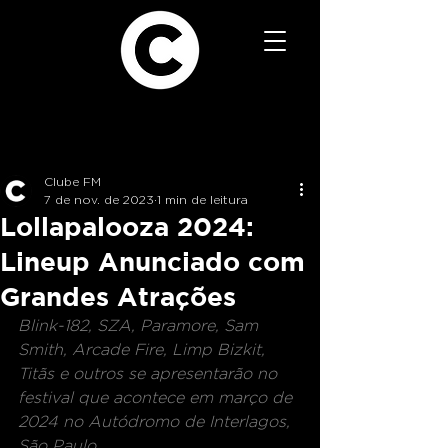
Clube FM
7 de nov. de 2023
1 min de leitura
Lollapalooza 2024:
Lineup Anunciado com
Grandes Atrações
Blink-182, SZA, Paramore, Sam 
Smith, Arcade Fire, Limp Bizkit, 
Titãs e outros se apresentarão no 
festival que acontece em março de 
2024 no Autódromo de Interlagos, 
São Paulo.