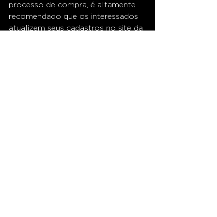
processo de compra, é altamente 
recomendado que os interessados 
atualizem seus cadastros no site da 
Ticketmaster e fiquem atentos às 
datas e horários das vendas.
Para maiores informações sobre o 
Lollapalooza Brasil 2024, acesse o 
site oficial do evento [
clique aqui
].
- CLUBE 885. Muito mais que rádio!
Ver tudo
Posts recentes