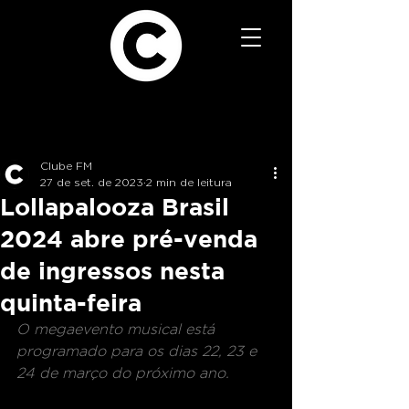
Clube FM
27 de set. de 2023
2 min de leitura
Lollapalooza Brasil
2024 abre pré-venda
de ingressos nesta
quinta-feira
O megaevento musical está 
programado para os dias 22, 23 e 
24 de março do próximo ano. 