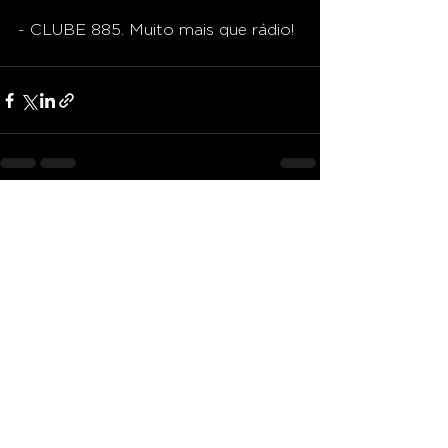
- CLUBE 885. Muito mais que rádio!
Ver tudo
Posts recentes