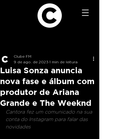
Clube FM
9 de ago. de 2023
1 min de leitura
Luisa Sonza anuncia
nova fase e álbum com
produtor de Ariana
Grande e The Weeknd
Cantora fez um comunicado na sua 
conta do Instagram para falar das 
novidades