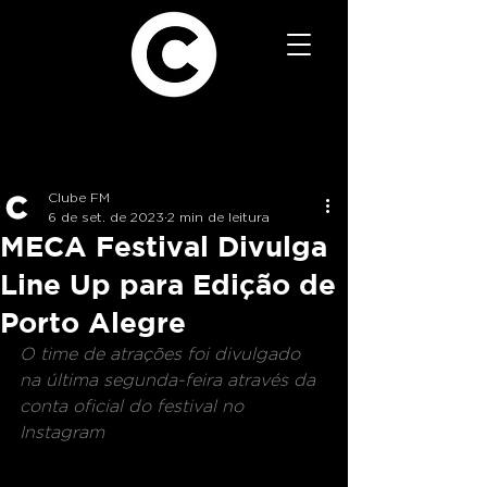
Clube FM
6 de set. de 2023
2 min de leitura
MECA Festival Divulga
Line Up para Edição de
Porto Alegre
O time de atrações foi divulgado 
na última segunda-feira através da 
conta oficial do festival no 
Instagram 