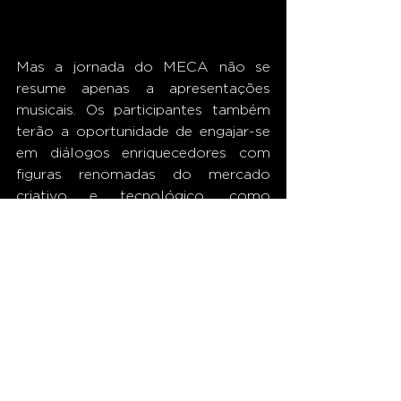
Mas a jornada do MECA não se 
resume apenas a apresentações 
musicais. Os participantes também 
terão a oportunidade de engajar-se 
em diálogos enriquecedores com 
figuras renomadas do mercado 
criativo e tecnológico, como 
Charles Watson, Monique Evelle e 
Marcelo Lobianco, que estarão à 
frente dos talks. Aconselha-se aos 
interessados que fiquem de olho nas 
atualizações regulares da 
programação através da conta 
oficial do festival no Instagram, 
garantindo assim uma experiência 
plena e multifacetada.  