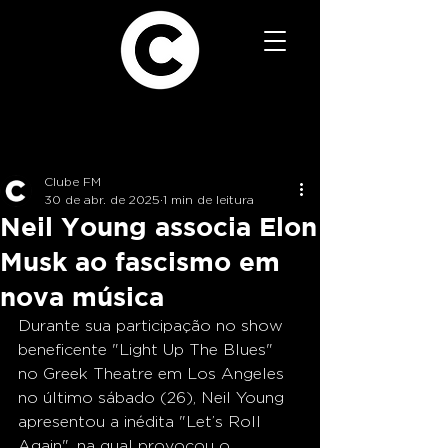
Clube FM
30 de abr. de 2025
1 min de leitura
Neil Young associa Elon
Musk ao fascismo em
nova música
Durante sua participação no show 
beneficente "Light Up The Blues" 
no Greek Theatre em Los Angeles 
no último sábado (26), Neil Young 
apresentou a inédita "Let’s Roll 
Again", na qual provocou o 