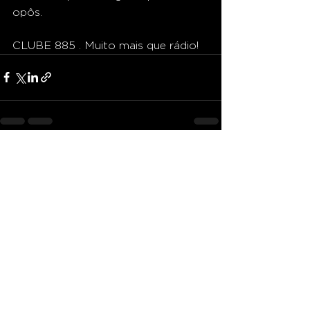
opôs.
CLUBE 885 . Muito mais que rádio!
Ver tudo
Posts recentes