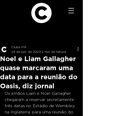
Clube FM
24 de jun. de 2024
2 min de leitura
Noel e Liam Gallagher
quase marcaram uma
data para a reunião do
Oasis, diz jornal
Os irmãos Liam e Noel Gallagher 
chegaram a reservar secretamente 
três datas no Estádio de Wembley, 
na Inglaterra, para uma reunião do 