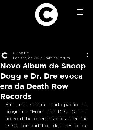
Clube FM
1 de set. de 2023
1 min de leitura
Novo álbum de Snoop
Dogg e Dr. Dre evoca
era da Death Row
Records
Em uma recente participação no 
programa "From The Desk Of Lo" 
no YouTube, o renomado rapper The 
D.O.C. compartilhou detalhes sobre 