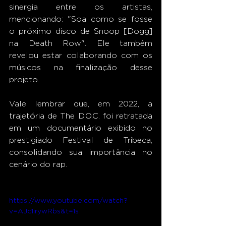
sinergia entre os artistas, 
mencionando: "Soa como se fosse 
o próximo disco de Snoop [Dogg] 
na Death Row". Ele também 
revelou estar colaborando com os 
músicos na finalização desse 
projeto. 
Vale lembrar que, em 2022, a 
trajetória de The D.O.C. foi retratada 
em um documentário exibido no 
prestigiado Festival de Tribeca, 
consolidando sua importância no 
cenário do rap. 
https://www.youtube.com/watch?
v=AJc1irywRbs&t=1s