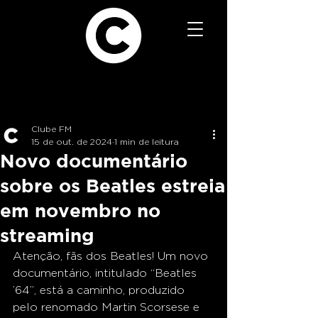
Clube FM
15 de out. de 2024
1 min de leitura
Novo documentário
sobre os Beatles estreia
em novembro no
streaming
Atenção, fãs dos Beatles! Um novo 
documentário, intitulado “Beatles 
’64”, está a caminho, produzido 
pelo renomado Martin Scorsese e 