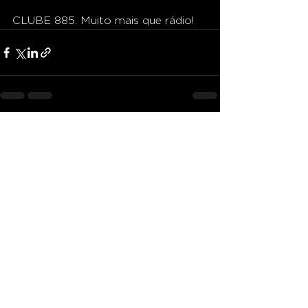
CLUBE 885. Muito mais que rádio! 
Ver tudo
Posts recentes