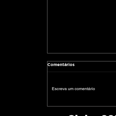
Comentários
Escreva um comentário
Alice in Chains celebra 30
anos de Unplugged com
edição especial