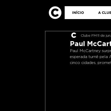
INÍCIO
A CLUB
Clube FM
11 de ju
Paul McCart
Paul McCartney surpr
esperada turnê pela 
cinco cidades, promet