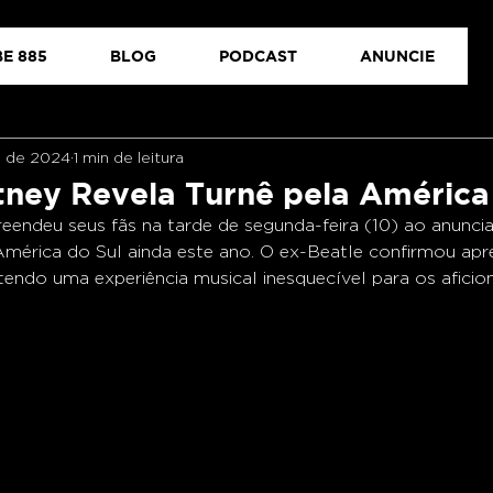
E 885
BLOG
PODCAST
ANUNCIE
n. de 2024
1 min de leitura
ney Revela Turnê pela América
eendeu seus fãs na tarde de segunda-feira (10) ao anunci
América do Sul ainda este ano. O ex-Beatle confirmou ap
endo uma experiência musical inesquecível para os aficio