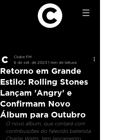
Clube FM
6 de set. de 2023
1 min de leitura
Retorno em Grande
Estilo: Rolling Stones
Lançam 'Angry' e
Confirmam Novo
Álbum para Outubro
O novo álbum, que contará com 
contribuições do falecido baterista 
Charlie Watts, tem lançamento 