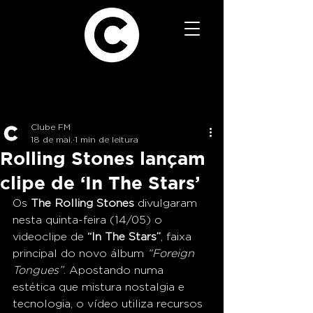
Clube FM
18 de mai.
1 min de leitura
Rolling Stones lançam
clipe de ‘In The Stars’
Os 
The Rolling Stones
 divulgaram 
nesta quinta-feira (14/05) o 
videoclipe de 
“In The Stars”
, faixa 
principal do novo álbum 
“Foreign 
Tongues”
. Apostando numa 
estética que mistura nostalgia e 
tecnologia, o vídeo utiliza recursos 