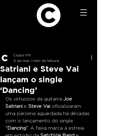
Clube FM
4 de mar.
1 min de leitura
Satriani e Steve Vai
lançam o single
‘Dancing’
Os virtuosos da guitarra 
Joe 
Satriani
 e 
Steve Vai
 oficializaram 
uma parceria aguardada há décadas 
com o lançamento do single 
“Dancing”
. A faixa marca a estreia 
em estúdio da 
SatchVai Band
 e 