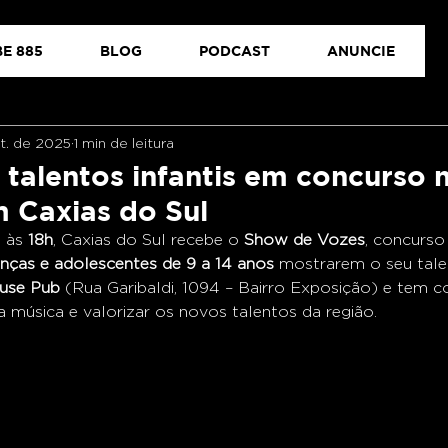
E 885
BLOG
PODCAST
ANUNCIE
et. de 2025
1 min de leitura
talentos infantis em concurso 
m Caxias do Sul
, às 
18h
, Caxias do Sul recebe o 
Show de Vozes
, concurso
anças e adolescentes de 9 a 14 anos
 mostrarem o seu tale
use Pub
 (Rua Garibaldi, 1094 – Bairro Exposição) e tem 
a música e valorizar os novos talentos da região.