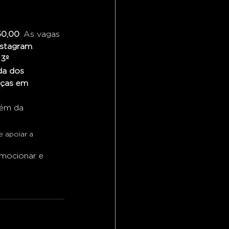
50,00
. As vagas 
nstagram
.
 3º 
da dos 
nças em 
lém da 
 apoiar a 
mocionar e 