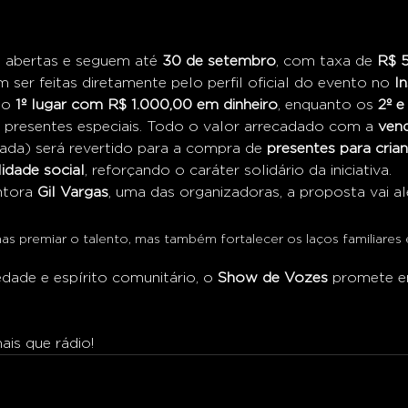
o abertas e seguem até 
30 de setembro
, com taxa de 
R$ 
 ser feitas diretamente pelo perfil oficial do evento no 
I
 o 
1º lugar com R$ 1.000,00 em dinheiro
, enquanto os 
2º e
 presentes especiais. Todo o valor arrecadado com a 
ven
cada) será revertido para a compra de 
presentes para cria
lidade social
, reforçando o caráter solidário da iniciativa.
tora 
Gil Vargas
, uma das organizadoras, a proposta vai a
 premiar o talento, mas também fortalecer os laços familiares e
dade e espírito comunitário, o 
Show de Vozes
 promete e
.
is que rádio!