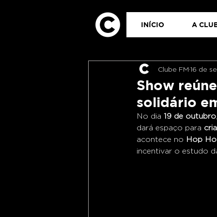
INÍCIO
A CLUB
Clube FM
16 de s
Show reúne 
solidário e
No dia 
19 de outubro
dará espaço para 
cri
acontece no 
Hop Ho
incentivar o estudo d