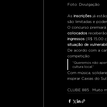
Foto: Divulgação
As 
inscrições
 já estã
são limitadas e podem
O concurso premiará
colocados
 receberão
ingressos
 (R$ 15,00 
situação de vulnerabi
De acordo com a can
competição:
“Queremos não apenas
cultura local.”
Com música, solidarie
inspirar Caxias do Sul
CLUBE 885 . Muito ma