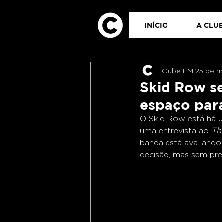
INÍCIO
A CLUB
Clube FM
25 de m
Skid Row s
espaço par
O Skid Row está há 
uma entrevista ao 
Th
banda está avaliand
decisão, mas sem pre