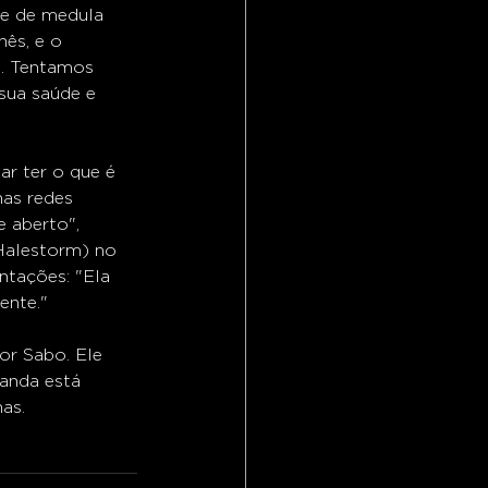
te de medula 
ês, e o 
s. Tentamos 
sua saúde e 
r ter o que é 
as redes 
e aberto", 
Halestorm) no 
tações: "Ela 
ente."
or Sabo. Ele 
anda está 
as.