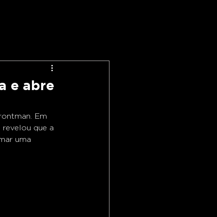
a e abre
frontman. Em 
o revelou que a 
omar uma 