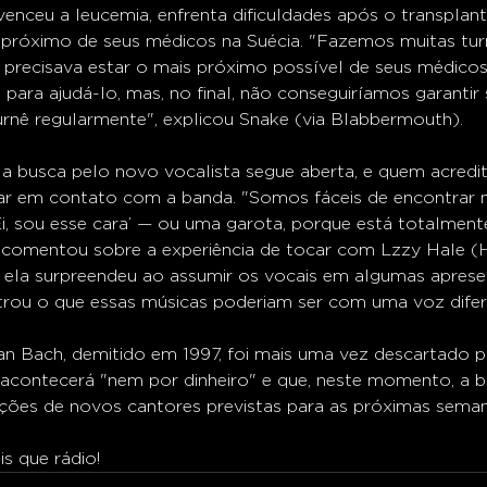
venceu a leucemia, enfrenta dificuldades após o transplan
r próximo de seus médicos na Suécia. "Fazemos muitas turn
 precisava estar o mais próximo possível de seus médico
para ajudá-lo, mas, no final, não conseguiríamos garantir 
urnê regularmente", explicou Snake (via Blabbermouth).
 busca pelo novo vocalista segue aberta, e quem acredita
ar em contato com a banda. "Somos fáceis de encontrar n
 ‘Ei, sou esse cara’ — ou uma garota, porque está totalment
 comentou sobre a experiência de tocar com Lzzy Hale (
ela surpreendeu ao assumir os vocais em algumas apresen
strou o que essas músicas poderiam ser com uma voz difer
an Bach, demitido em 1997, foi mais uma vez descartado p
 acontecerá "nem por dinheiro" e que, neste momento, a b
ções de novos cantores previstas para as próximas seman
s que rádio!