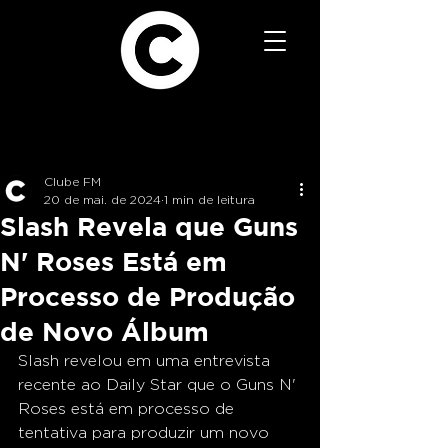
Clube FM
20 de mai. de 2024
1 min de leitura
Slash Revela que Guns
N' Roses Está em
Processo de Produção
de Novo Álbum
Slash revelou em uma entrevista 
recente ao Daily Star que o Guns N' 
Roses está em processo de 
tentativa para produzir um novo 