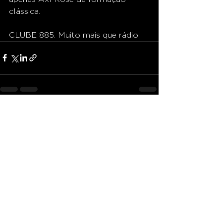
clássica. 
CLUBE 885. Muito mais que rádio! 
Ver tudo
Posts recentes