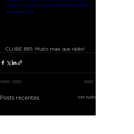
ource_ve_path=Mjg2NjQsMjM4NTE&feat
ure=emb_title
CLUBE 885. Muito mais que rádio!
Ver tudo
Posts recentes