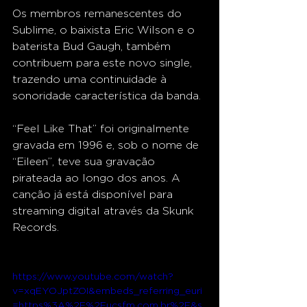
Os membros remanescentes do 
Sublime, o baixista Eric Wilson e o 
baterista Bud Gaugh, também 
contribuem para este novo single, 
trazendo uma continuidade à 
sonoridade característica da banda.
“Feel Like That” foi originalmente 
gravada em 1996 e, sob o nome de 
“Eileen”, teve sua gravação 
pirateada ao longo dos anos. A 
canção já está disponível para 
streaming digital através da Skunk 
Records. 
https://www.youtube.com/watch?
v=xqEYOJptZOI&embeds_referring_euri
=https%3A%2F%2Fucsfm.com.br%2F&s