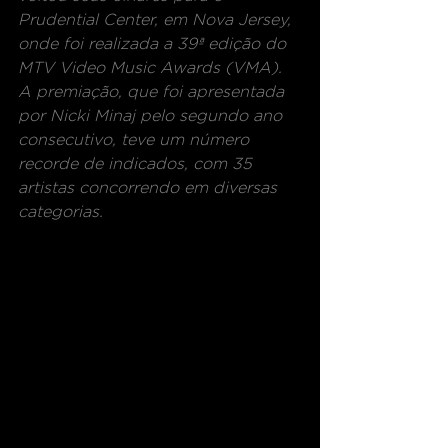
Prudential Center, em Nova Jersey, 
onde foi realizada a 39ª edição do 
MTV Video Music Awards (VMA). 
A premiação, que foi apresentada 
por Nicki Minaj pelo segundo ano 
consecutivo, teve um número 
recorde de indicados, com 35 
artistas concorrendo em diversas 
categorias. 