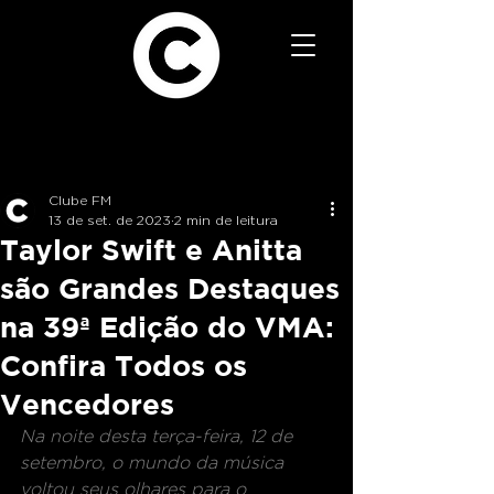
Clube FM
13 de set. de 2023
2 min de leitura
Taylor Swift e Anitta
são Grandes Destaques
na 39ª Edição do VMA:
Confira Todos os
Vencedores
Na noite desta terça-feira, 12 de 
setembro, o mundo da música 
voltou seus olhares para o 