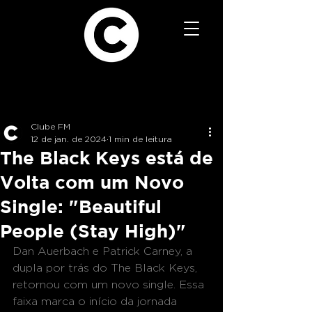
Clube FM
12 de jan. de 2024
1 min de leitura
The Black Keys está de
Volta com um Novo
Single: "Beautiful
People (Stay High)"
Dan Auerbach e Patrick Carney, a 
dupla por trás do The Black Keys, 
retornou com um novo single. Essa 
faixa marca o início da jornada 