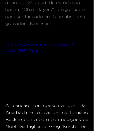
rumo ao 12º álbum de estúdio da 
banda, "Ohio Players", programado 
para ser lançado em 5 de abril pela 
gravadora Nonesuch. 
https://www.youtube.com/watch?
v=iWz9H3MPgqI
A canção foi coescrita por Dan 
Auerbach e o cantor californiano 
Beck, e conta com contribuições de 
Noel Gallagher e Greg Kurstin em 