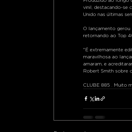
Produzido ao longo d
vinil, destacando-se
Unido nas últimas se
O lançamento gerou 
retornando ao Top 40
"É extremamente edif
maravilhosa ao lanç
amaram, e acreditar
Robert Smith sobre o
CLUBE 885 . Muito ma