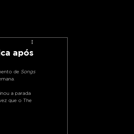
ica após
mento de 
Songs 
semana.
inou a parada 
vez que o The 