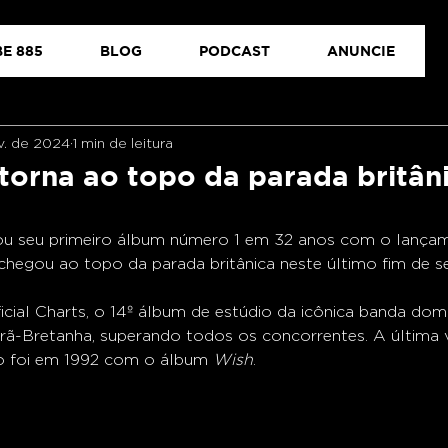
E 885
BLOG
PODCAST
ANUNCIE
ov. de 2024
1 min de leitura
torna ao topo da parada britân
ou seu primeiro álbum número 1 em 32 anos com o lança
 chegou ao topo da parada britânica neste último fim de 
cial Charts, o 14º álbum de estúdio da icônica banda dom
 Grã-Bretanha, superando todos os concorrentes. A última 
o foi em 1992 com o álbum 
Wish
.