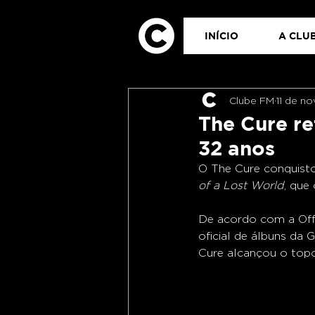
INÍCIO
A CLUB
Clube FM
11 de n
The Cure re
32 anos
O The Cure conquist
of a Lost World
, que
De acordo com a Offi
oficial de álbuns da
Cure alcançou o top