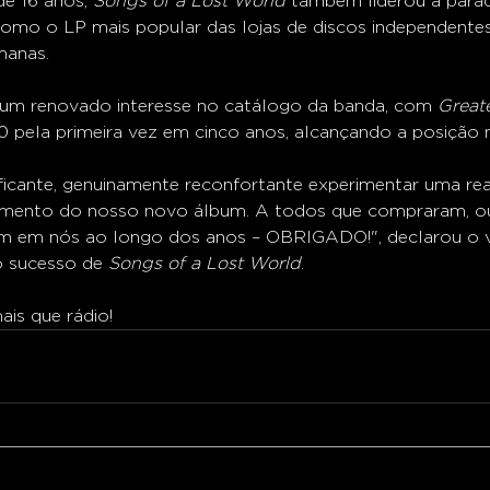
e 16 anos, 
Songs of a Lost World
 também liderou a parad
 como o LP mais popular das lojas de discos independente
manas.
um renovado interesse no catálogo da banda, com 
Greate
 pela primeira vez em cinco anos, alcançando a posição
icante, genuinamente reconfortante experimentar uma re
amento do nosso novo álbum. A todos que compraram, ou
am em nós ao longo dos anos – OBRIGADO!", declarou o v
 sucesso de 
Songs of a Lost World
.
is que rádio!