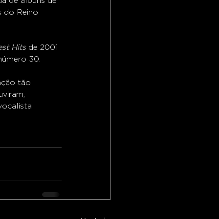
a de álbuns de 
s do Reino 
st Hits
 de 2001 
 número 30.
ação tão 
viram, 
ocalista 