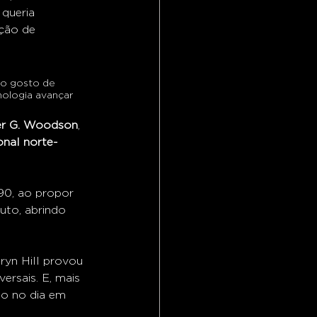
queria 
ação de 
ão gosto de 
nologia avançar 
er G. Woodson
, 
onal norte-
90, ao propor 
uto, abrindo 
uryn Hill provou 
rsais. E, mais 
to no dia em 