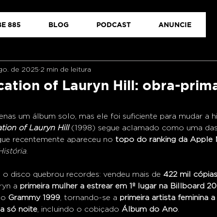
E 885
BLOG
PODCAST
ANUNCIE
go. de 2025
2 min de leitura
ation of Lauryn Hill: obra-prim
enas um álbum solo, mas ele foi suficiente para mudar a hi
ion of Lauryn Hill
 (1998) segue aclamado como uma das
que recentemente apareceu no 
topo do ranking da Apple 
istória
.
o disco quebrou recordes: vendeu mais de 
422 mil cópias
ryn a 
primeira mulher a estrear em 1º lugar na Billboard 2
no 
Grammy 1999
, tornando-se a 
primeira artista feminina a
a só noite
, incluindo o cobiçado 
Álbum do Ano
.