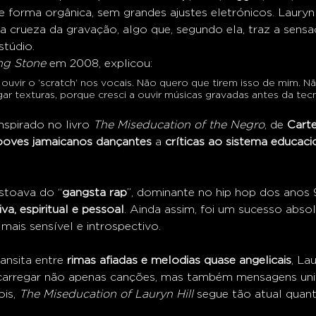
e forma orgânica, sem grandes ajustes eletrónicos. Lauryn 
 a crueza da gravação, algo que, segundo ela, traz a sens
túdio.
ing Stone
 em 2008, explicou:
ouvir o ‘scratch’ nos vocais. Não quero que tirem isso de mim. N
r texturas, porque cresci a ouvir músicas gravadas antes da tec
nspirado no livro 
The Miseducation of the Negro
, de 
Cart
ooves jamaicanos dançantes
 a 
críticas ao sistema educaci
stoava do “
gangsta rap
”, dominante no hip hop dos anos 
va, espiritual e pessoal
. Ainda assim, foi um sucesso absol
ais sensível e introspectivo.
nsita entre 
rimas afiadas e melodias quase angelicais
, La
carregar não apenas canções, mas também mensagens unive
is, 
The Miseducation of Lauryn Hill
 segue tão atual quan