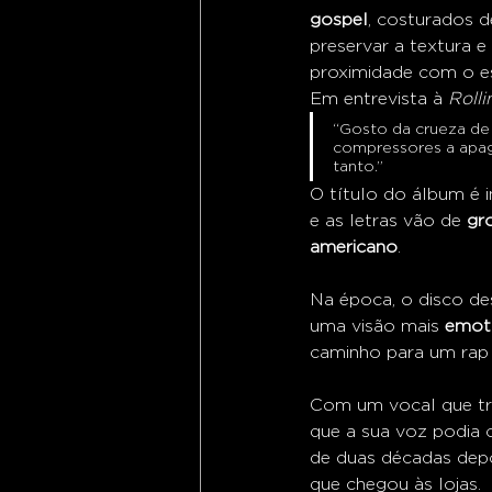
gospel
, costurados d
preservar a textura e
proximidade com o es
Em entrevista à 
Roll
“Gosto da crueza de 
compressores a apaga
tanto.”
O título do álbum é i
e as letras vão de 
gr
americano
.
Na época, o disco de
uma visão mais 
emoti
caminho para um rap m
Com um vocal que tra
que a sua voz podia 
de duas décadas depo
que chegou às lojas.