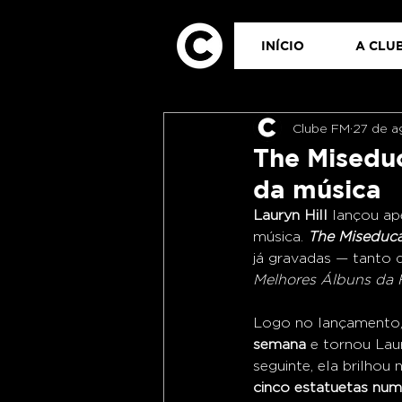
INÍCIO
A CLUB
Clube FM
27 de a
The Miseduc
da música
Lauryn Hill
 lançou ap
música. 
The Miseducat
já gravadas — tanto 
Melhores Álbuns da H
Logo no lançamento, 
semana
 e tornou Lau
seguinte, ela brilhou 
cinco estatuetas num