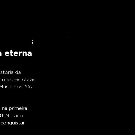
a eterna
stória da 
 maiores obras 
Music
 dos 
100 
 na primeira 
00
. No ano 
 conquistar 