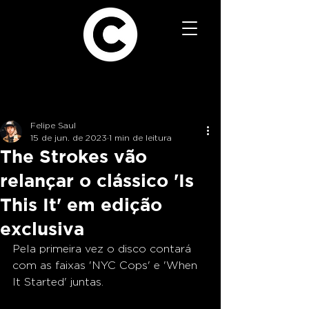
Felipe Saul
15 de jun. de 2023
1 min de leitura
The Strokes vão
relançar o clássico 'Is
This It' em edição
exclusiva
Pela primeira vez o disco contará 
com as faixas 'NYC Cops' e 'When 
It Started' juntas. 