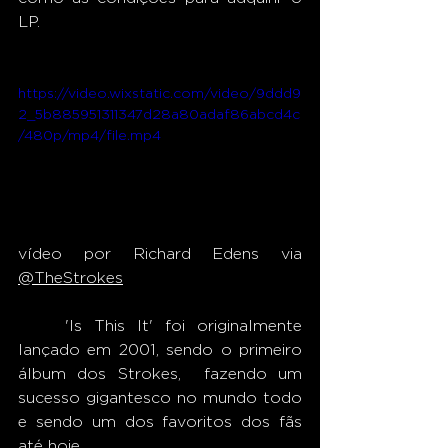
LP.  
https://video.wixstatic.com/video/9ddd9
2_5b885951311347d28a80adaf86abcd4c
/480p/mp4/file.mp4
vídeo por Richard Edens via 
@TheStrokes
	'Is This It' foi originalmente 
lançado em 2001, sendo o primeiro 
álbum dos Strokes,  fazendo um 
sucesso gigantesco no mundo todo 
e sendo um dos favoritos dos fãs 
até hoje