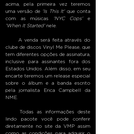
acima, pela primeira vez teremos 
uma versão de 
'Is This It'
 que conta 
com as músicas 
'NYC Cops'
 e 
'When It Started'
 nele. 
	A venda será feita através do 
clube de discos Vinyl Me Please, que 
tem diferentes opções de assinatura, 
inclusive para assinantes fora dos 
Estados Unidos. Além disso, em seu 
encarte teremos um release especial 
sobre o álbum e a banda escrito 
pela jornalista Erica Campbell da 
NME. 
	Todas as informações deste 
lindo pacote você pode conferir 
diretamente no site da VMP assim 
como as condições para adquirir o 