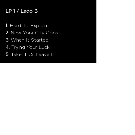
LP 1 / Lado B
1. 
Hard To Explain
2. 
New York City Cops
3. 
When It Started
4. 
Trying Your Luck
5. 
Take It Or Leave It 
CLUBE 885. Muito mais que música!
Ver tudo
Posts recentes