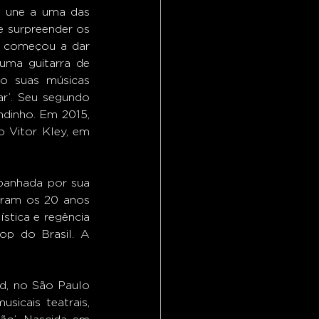
e une a uma das 
 surpreender os 
, começou a dar 
uma guitarra de 
o suas músicas 
r’. Seu segundo 
dinho. Em 2015, 
 Vitor Kley, em 
anhada por sua 
ram os 20 anos 
tica e regência 
p do Brasil. A 
d, no São Paulo 
sicais teatrais, 