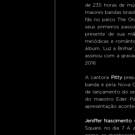
de 235 horas de mús
maiores bandas brasi
fãs no palco The On
seus primeiros pass
presente de sua mãe
melódicas e romântic
álbum, ‘Luz a Brilha
assinou com a grava
2016. 
A cantora 
Pitty
 prep
banda e pela Nova O
de lançamento do seu
do maestro Eder Pao
apresentação acontec
Jeniffer Nascimento
 
Square, no dia 7. A a