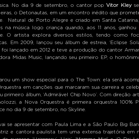
ica. No dia 9 de setembro, o cantor pop 
Vitor Kley 
s
leiras, o Detonautas, em um encontro inédito que promete
e.  Natural de Porto Alegre e criado em Santa Catarina
os na música logo criança quando, aos 11 anos, ganhou 
. O artista explora diversos estilos, tendo como foc
as. Em 2009, lançou seu álbum de estreia, ‘Eclipse Sola
r’, foi lançado em 2012 e teve a produção do cantor Arman
dora Midas Music, lançando seu primeiro EP, o homônimo
arou um show especial para o The Town: ela será acomp
rquestra em canções que marcaram sua carreira e celeb
 primeiro álbum, ‘Admirável Chip Novo’. Com direção artís
lozzi, a Nova Orquestra é primeira orquestra 100% Po
e no dia 9 de setembro, no Skyline.  
vai se apresentar com Paula Lima e a São Paulo Big Ban
triz e cantora paulista tem uma extensa trajetória em mu