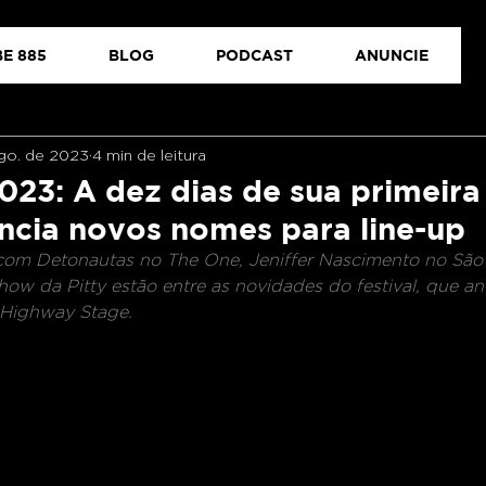
E 885
BLOG
PODCAST
ANUNCIE
go. de 2023
4 min de leitura
23: A dez dias de sua primeira
uncia novos nomes para line-up
 com Detonautas no The One, Jeniffer Nascimento no São
ow da Pitty estão entre as novidades do festival, que 
 Highway Stage. 