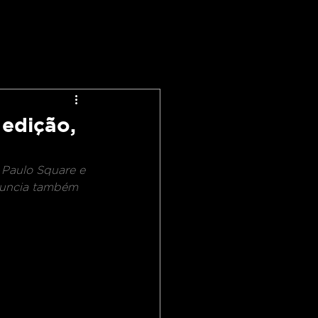
 edição,
 Paulo Square e 
anuncia também 