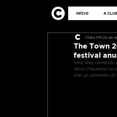
INÍCIO
A CLUB
Clube FM
24 de a
The Town 20
festival an
Vitor Kley cantando
Nova Orquestra no sh
line-up completo do