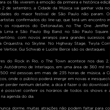
ra os fãs viverem a emoção da primeira e histórica ediçã
m 2 de setembro, a Cidade da Música vai ganhar vida n
vidades do maior festival de São Paulo não param. O
artistas confirmados do line-up, que terá um encontro in
 os roqueiros do Detonautas, no The One. Jeniffer 
a Lima e São Paulo Big Band, no São Paulo Square. 
ertório, com novos arranjos para grandes sucessos de 
 Orquestra, no Skyline. No Highway Stage, Twyla Correi
e Vertice, Gui Schwab e Lucille Berce são os destaques.  
s do Rock in Rio, o The Town acontece nos dias 2, 3
o Autódromo de Interlagos, em uma área de 360 mil m2
 500 mil pessoas em mais de 235 horas de música, a Ci
os, onde o público poderá imergir em novas e inesquecíve
er perder nenhum detalhe, a dica é fazer o do download d
é possível conferir os horários de todos os shows e 
na agenda do dia.  
unca dorme, muitas atrações não podem faltar para com