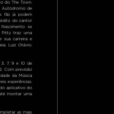
o do The Town.  
o Autódromo de 
s fãs já podem 
édito do cantor 
Nascimento se 
Pitty traz uma 
sua carreira e 
a, Luiz Otávio, 
, 7, 9 e 10 de 
. Com previsão 
dade da Música 
is experiências. 
o aplicativo do 
até montar uma 
pletar as mais 