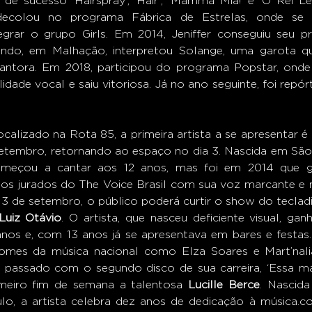
 sucesso ‘Hairspray’, ‘Hair’, ‘Mamma Mia!’ e ‘O Rei Le
 decolou no programa Fábrica de Estrelas, onde se 
egrar o grupo Girls. Em 2014, Jeniffer conseguiu seu pr
ndo, em Malhação, interpretou Solange, uma garota q
antora. Em 2018, participou do programa Popstar, onde 
idade vocal e saiu vitoriosa. Já no ano seguinte, foi repó
localizado na Rota 85, a primeira artista a se apresentar é
 setembro, retornando ao espaço no dia 3. Nascida em São 
começou a cantar aos 12 anos, mas foi em 2014 que g
os jurados do The Voice Brasil com sua voz marcante e mu
3 de setembro, o público poderá curtir o show do tecladis
Luiz Otávio
. O artista, que nasceu deficiente visual, gan
nos e, com 13 anos já se apresentava em bares e festas
omes da música nacional como Elza Soares e Mart’nalia,
passado com o segundo disco de sua carreira, ‘Essa mar
eiro fim de semana a talentosa 
Lucille Berce
. Nascid
lo, a artista celebra dez anos de dedicação à música.c