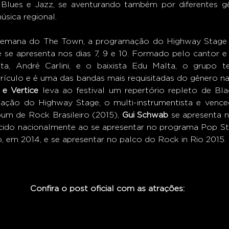
e Blues e Jazz, se aventurando também por diferentes gên
sica regional.  
semana do The Town, a programação do Highway Stage 
e se apresenta nos dias 7, 9 e 10. Formado pelo cantor e 
sta, André Carlini, e o baixista Edu Malta, o grupo t
rículo e é uma das bandas mais requisitadas do gênero na 
e Vertice
 leva ao festival um repertório repleto de Bla
ção do Highway Stage, o multi-instrumentista e venc
um de Rock Brasileiro (2015), 
Gui Schwab
 se apresenta no
ecido nacionalmente ao se apresentar no programa Pop Sta
, em 2014, e se apresentar no palco do Rock in Rio 2015. 
                                             Confira o post oficial com as atrações: