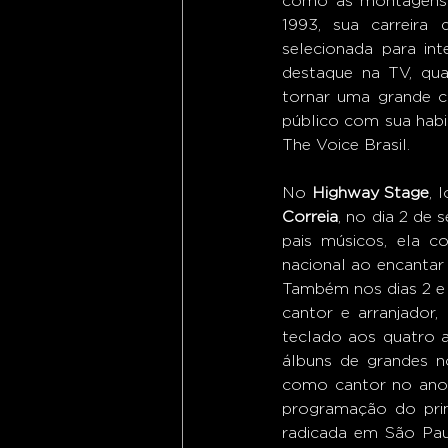
como as montagens de
1993, sua carreira
selecionada para int
destaque na TV, qua
tornar uma grande c
público com sua habil
The Voice Brasil. 
No 
Highway Stage
, 
Correia
, no dia 2 de
pais músicos, ela 
nacional ao encantar 
Também nos dias 2 e 
cantor e arranjador, 
teclado aos quatro a
álbuns de grandes n
como cantor no ano 
programação do prim
radicada em São Pau