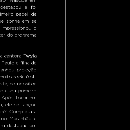
ão’. Nascida em 
destacou e foi 
imeiro papel de 
ue sonha em se 
impressionou o 
rter do programa 
 a cantora 
Twyla 
Paulo e filha de 
anhou projeção 
ito rock’n’roll. 
ta, compositor, 
hou seu primeiro 
. Após tocar em 
 ele se lançou 
é’. Completa a 
a no Maranhão e 
om destaque em 