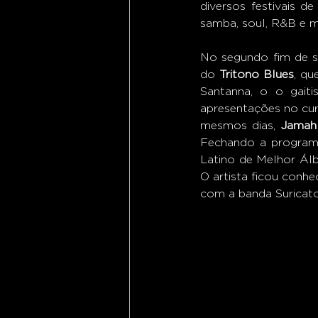
diversos festivais d
samba, soul, R&B e mú
No segundo fim de 
do 
Tritono Blues
, qu
Santanna, o o gaiti
apresentações no cur
mesmos dias, 
Jamah 
Fechando a programa
Latino de Melhor Álb
O artista ficou conh
com a banda Suricato