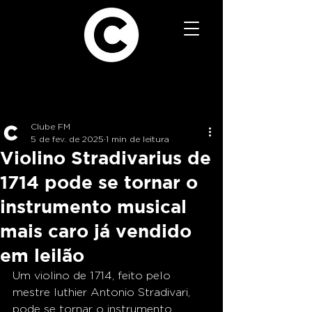
Clube FM
5 de fev. de 2025
1 min de leitura
Violino Stradivarius de
1714 pode se tornar o
instrumento musical
mais caro já vendido
em leilão
Um violino de 1714, feito pelo 
mestre luthier Antonio Stradivari, 
pode se tornar o instrumento 