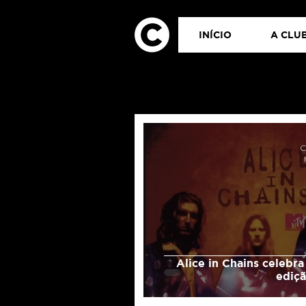
INÍCIO
A CLUB
C
Alice in Chains celeb
ediçã