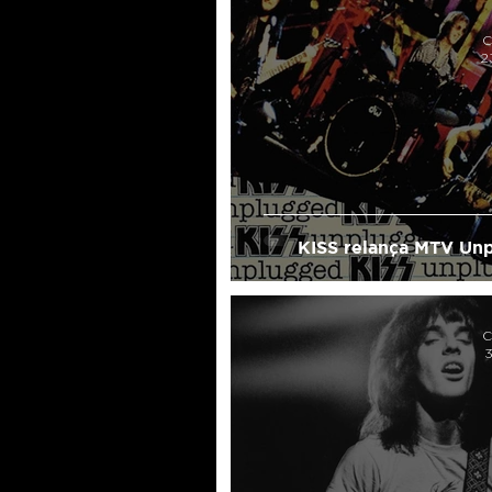
C
2
KISS relança MTV Un
C
3