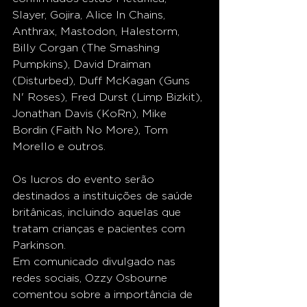
Slayer, Gojira, Alice In Chains, 
Anthrax, Mastodon, Halestorm, 
Billy Corgan (The Smashing 
Pumpkins), David Draiman 
(Disturbed), Duff McKagan (Guns 
N' Roses), Fred Durst (Limp Bizkit), 
Jonathan Davis (KoRn), Mike 
Bordin (Faith No More), Tom 
Morello e outros.
Os lucros do evento serão 
destinados a instituições de saúde 
britânicas, incluindo aquelas que 
tratam crianças e pacientes com 
Parkinson.
Em comunicado divulgado nas 
redes sociais, Ozzy Osbourne 
comentou sobre a importância de 