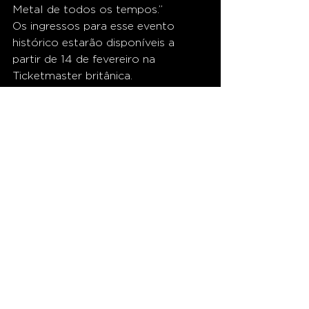
Metal de todos os tempos.”
Os ingressos para esse evento 
histórico estarão disponíveis a 
partir de 14 de fevereiro na 
Ticketmaster britânica.
CLUBE 885 . muito mais que rádio!
Ver tudo
Posts recentes