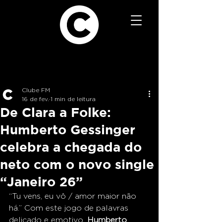
Clube FM
16 de fev.
1 min de leitura
De Clara a Folke:
Humberto Gessinger
celebra a chegada do
neto com o novo single
“Janeiro 26”
“Tu vens, eu vô / amor maior não 
há.” Com este jogo de palavras 
delicado e emotivo, 
Humberto 