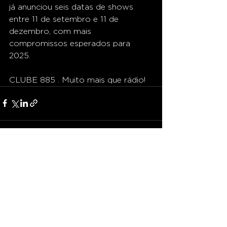
já anunciou seis datas de shows 
entre 11 de setembro e 11 de 
dezembro, com mais 
compromissos esperados para 
2025.
CLUBE 885 . Muito mais que rádio!
Ver tudo
Posts recentes